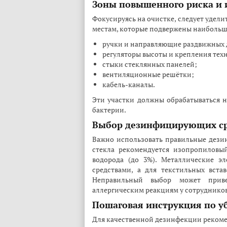
Зоны повышенного риска и 
Фокусируясь на очистке, следует удели
местам, которые подвержены наибольше
ручки и направляющие раздвижных 
регуляторы высоты и крепления тех
стыки стеклянных панелей;
вентиляционные решётки;
кабель-каналы.
Эти участки должны обрабатываться на
бактерии.
Выбор дезинфицирующих ср
Важно использовать правильные дезин
стекла рекомендуется изопропиловый
водорода (до 3%). Металлические э
средствами, а для текстильных вст
Неправильный выбор может прив
аллергическим реакциям у сотрудников
Пошаговая инструкция по у
Для качественной дезинфекции рекоме