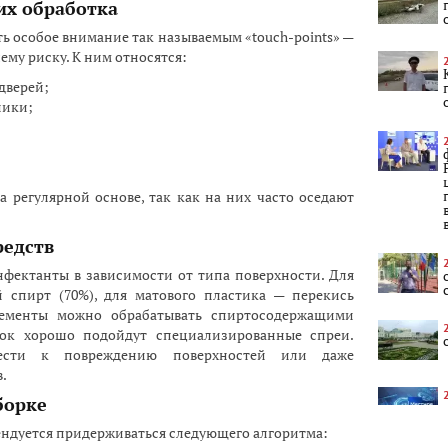
их обработка
ть особое внимание так называемым «touch-points» —
му риску. К ним относятся:
дверей;
ники;
 регулярной основе, так как на них часто оседают
едств
фектанты в зависимости от типа поверхности. Для
 спирт (70%), для матового пластика — перекись
лементы можно обрабатывать спиртосодержащими
авок хорошо подойдут специализированные спреи.
ести к повреждению поверхностей или даже
.
борке
ндуется придерживаться следующего алгоритма: