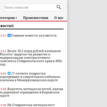
атегории
Происшествия
О нас
►
овостей
Главные новости за 6 августа
21:57
Более 10,5 млрд рублей компания
21:51
"Россети" выделит на развитие и
модернизацию электросетевого
комплекса Ставропольского края в 2026
году
17-летнего подростка
21:42
подозревают в смертельном избиении
мужчины в Минераловодском округе
Водитель мотоцикла погиб, наехав
21:30
на дорожное ограждение в Кировском
округе
На Ставрополье мотоциклист
21:30