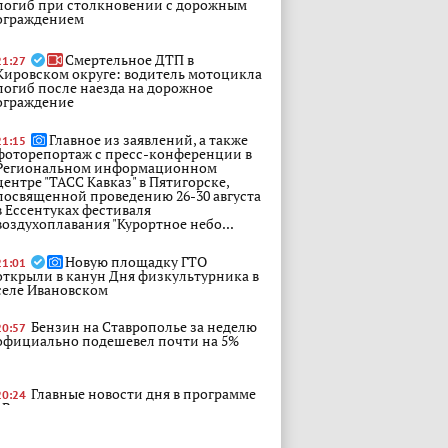
погиб при столкновении с дорожным
ограждением
Смертельное ДТП в
21:27
Кировском округе: водитель мотоцикла
погиб после наезда на дорожное
ограждение
Главное из заявлений, а также
21:15
фоторепортаж с пресс-конференции в
Региональном информационном
центре "ТАСС Кавказ" в Пятигорске,
посвященной проведению 26-30 августа
в Ессентуках фестиваля
воздухоплавания "Курортное небо...
Новую площадку ГТО
21:01
открыли в канун Дня физкультурника в
селе Ивановском
Бензин на Ставрополье за неделю
20:57
официально подешевел почти на 5%
Главные новости дня в программе
20:24
«Вести