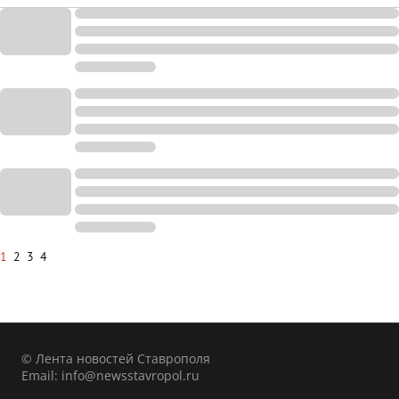
1
2
3
4
© Лента новостей Ставрополя
Email:
info@newsstavropol.ru