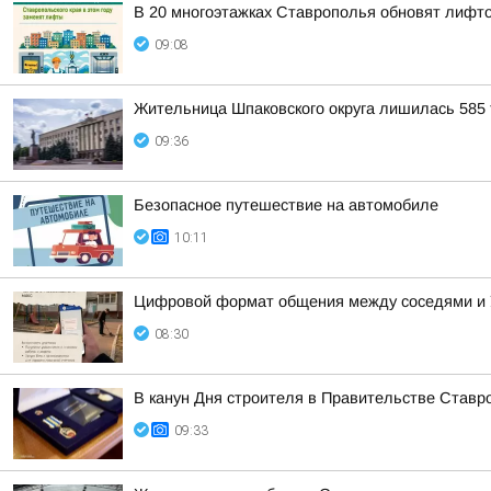
В 20 многоэтажках Ставрополья обновят лифт
09:08
Жительница Шпаковского округа лишилась 585 т
09:36
Безопасное путешествие на автомобиле
10:11
Цифровой формат общения между соседями и У
08:30
В канун Дня строителя в Правительстве Ставро
09:33