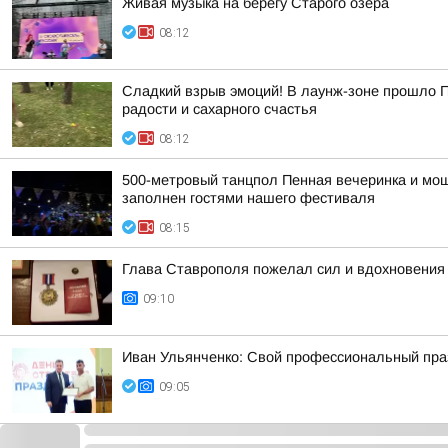
Живая музыка на берегу Старого озера
08:12
Сладкий взрыв эмоций! В лаунж-зоне прошло П
радости и сахарного счастья
08:12
500-метровый танцпол Пенная вечеринка и мощ
заполнен гостями нашего фестиваля
08:15
Глава Ставрополя пожелал сил и вдохновения
09:10
Иван Ульянченко: Свой профессиональный праз
09:05