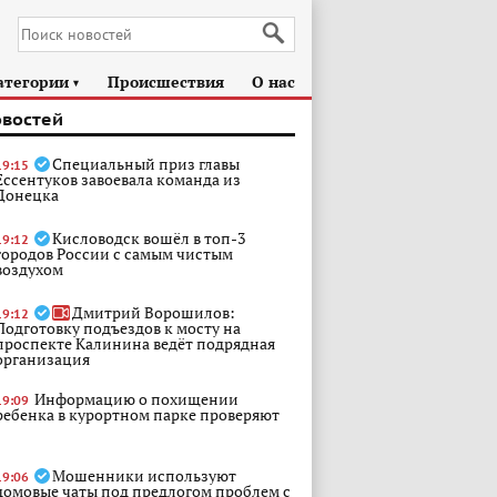
атегории
Происшествия
О нас
►
овостей
Специальный приз главы
19:15
Ессентуков завоевала команда из
Донецка
Кисловодск вошёл в топ-3
19:12
городов России с самым чистым
воздухом
Дмитрий Ворошилов:
19:12
Подготовку подъездов к мосту на
проспекте Калинина ведёт подрядная
организация
Информацию о похищении
19:09
ребенка в курортном парке проверяют
Мошенники используют
19:06
домовые чаты под предлогом проблем с