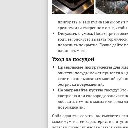
пригорать, и ваш кулинарный опыт п
среднем или умеренном огне, чтобы
Остужать с умом.
После приготовле
воду, вы рискуете вызвать термиче
повредить покрытие. Лучше дайте по
начинать мыть.
Уход за посудой
Правильные инструменты для мы
очистки посуды может привести к ц
стоит воспользоваться мягкой губко
без риска повреждений.
Не нагревайте пустую посуду!
Это 
кастрюлю или сковороду означает 
добавить немного масла или воды д
повреждений.
Соблюдая эти советы, вы сможете насл
максимум из ее характеристик и уни
деталям позволят наслаждаться кулин