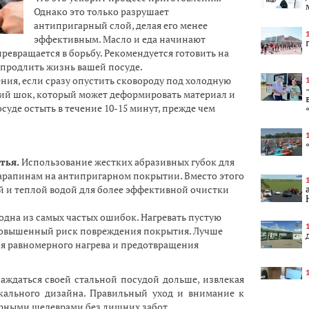
Однако это только разрушает
антипригарный слой, делая его менее
эффективным. Масло и еда начинают
ревращается в борьбу. Рекомендуется готовить на
 продлить жизнь вашей посуде.
ния, если сразу опустить сковороду под холодную
ский шок, который может деформировать материал и
суде остыть в течение 10-15 минут, прежде чем
тья.
Использование жестких абразивных губок для
арапинам на антипригарном покрытии. Вместо этого
й и теплой водой для более эффективной очистки
одна из самых частых ошибок. Нагревать пустую
повышенный риск повреждения покрытия. Лучше
ля равномерного нагрева и предотвращения
аждаться своей стальной посудой дольше, извлекая
кального дизайна. Правильный уход и внимание к
арными шедеврами без лишних забот.