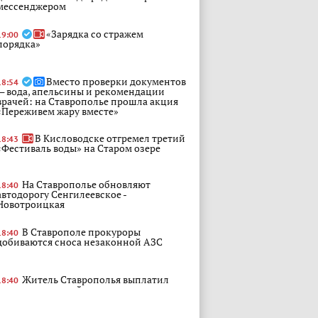
мессенджером
«Зарядка со стражем
19:00
порядка»
Вместо проверки документов
18:54
— вода, апельсины и рекомендации
врачей: на Ставрополье прошла акция
«Переживем жару вместе»
В Кисловодске отгремел третий
18:43
«Фестиваль воды» на Старом озере
На Ставрополье обновляют
18:40
автодорогу Сенгилеевское -
Новотроицкая
В Ставрополе прокуроры
18:40
добиваются сноса незаконной АЗС
Житель Ставрополья выплатил
18:40
полумиллионный долг по алиментам