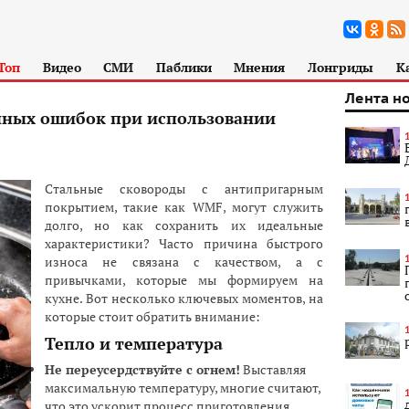
Топ
Видео
СМИ
Паблики
Мнения
Лонгриды
К
Лента н
нных ошибок при использовании
Стальные сковороды с антипригарным
покрытием, такие как WMF, могут служить
долго, но как сохранить их идеальные
характеристики? Часто причина быстрого
износа не связана с качеством, а с
привычками, которые мы формируем на
кухне. Вот несколько ключевых моментов, на
которые стоит обратить внимание:
Тепло и температура
Не переусердствуйте с огнем!
Выставляя
максимальную температуру, многие считают,
что это ускорит процесс приготовления.