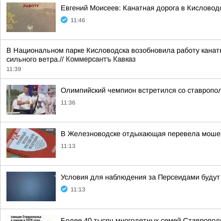
Евгений Моисеев: Канатная дорога в Кисловод
11:46
В Национальном парке Кисловодска возобновила работу канатн
сильного ветра.//
Коммерсантъ Кавказ
11:39
Олимпийский чемпион встретился со ставропо
11:36
В Железноводске отдыхающая перевела моше
11:13
Условия для наблюдения за Персеидами буду
11:13
Более 40 тысяч многодетных семей Ставрополь