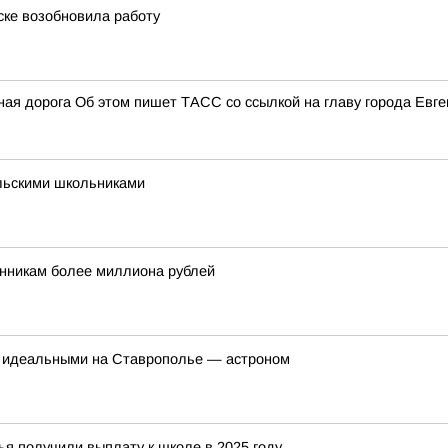
ске возобновила работу
ая дорога Об этом пишет ТАСС со ссылкой на главу города Евге
льскими школьниками
нникам более миллиона рублей
т идеальными на Ставрополье — астроном
я получили выплату к школе в 2025 году