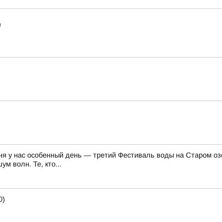
)
ня у нас особенный день — третий Фестиваль воды на Старом озе
м волн. Те, кто...
0)