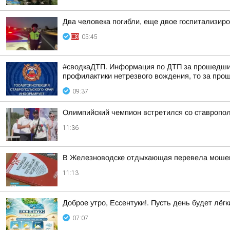
Два человека погибли, еще двое госпитализир
05:45
#сводкаДТП. Информация по ДТП за прошедшие 
профилактики нетрезвого вождения, то за прош
09:37
Олимпийский чемпион встретился со ставропо
11:36
В Железноводске отдыхающая перевела мошен
11:13
Доброе утро, Ессентуки!. Пусть день будет лёгк
07:07