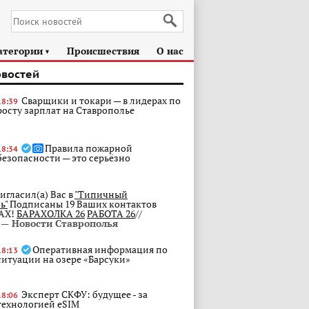
атегории
Происшествия
О нас
►
овостей
Сварщики и токари — в лидерах по
18:39
росту зарплат на Ставрополье
Правила пожарной
18:34
безопасности — это серьёзно
игласил(а) Вас в
"Типичный
ь"
Подписаны 19 Ваших контактов
МАХ!
БАРАХОЛКА 26
РАБОТА 26
//
 — Новости Ставрополья
Оперативная информация по
18:13
ситуации на озере «Барсуки»
Эксперт СКФУ: будущее - за
18:06
технологией eSIM