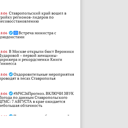
Ставропольский край вошел в
18:06
тройку регионов-лидеров по
лесовосстановлению
Встреча министра с
18:06
дзюдоистами
В Москве открыли бюст Вероники
18:06
Дударовой – первой женщины-
дирижера и рекордсменки Книги
Гиннесса
Оздоровительные мероприятия
18:06
проводят в лесах Ставрополья
#МЧС26Прогноз. ВКЛЮЧИ ЗВУК
18:06
Погода по данным Ставропольского
ЦГМС: 7 АВГУСТА в крае ожидается
небольшая облачность
Председатель избирательной
18:02
комиссии Ставропольского края Сергей
Тарасов принял участие в передаче