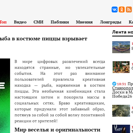
Топ
Видео
СМИ
Паблики
Мнения
Лонгриды
К
Лента н
ыба в костюме пиццы взрывает
В мире цифровых развлечений всегда
находятся странные, но увлекательные
события. На этот раз внимание
пользователей привлекла креативная
Пр
18:31
находка — рыба, наряженная в костюм
Ставропол
пиццы. Эта необычная комбинация стала
Доски в 
Победа26
настоящим хитом и покорила массы в
социальных сетях. Браво креативщикам,
которые придумали этот забавный образ,
потянув за собой за собой волну позитивной
реакции от зрителей!
Мир веселья и оригинальности