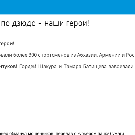
по дзюдо - наши герои!
герои!
вали более 300 спортсменов из Абхазии, Армении и Рос
нтуков!
Гордей Шакура и Тамара Батищева завоевали 
онер обманул мошенников, передав с курьером пачку бумаги