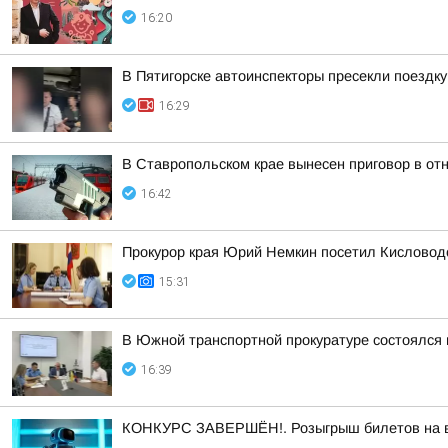
16:20
В Пятигорске автоинспекторы пресекли поездк
16:29
В Ставропольском крае вынесен приговор в о
16:42
Прокурор края Юрий Немкин посетил Кисловодс
15:31
В Южной транспортной прокуратуре состоялся
16:39
КОНКУРС ЗАВЕРШЁН!. Розыгрыш билетов на выс