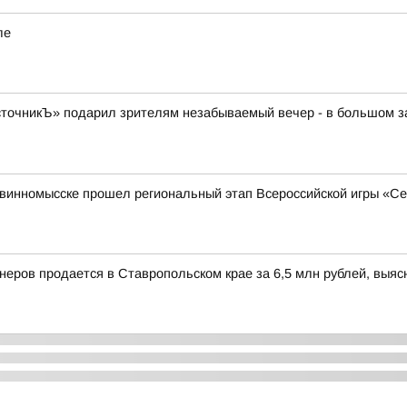
ле
очникЪ» подарил зрителям незабываемый вечер - в большом зал
 Невинномысске прошел региональный этап Всероссийской игры «С
йнеров продается в Ставропольском крае за 6,5 млн рублей, выя