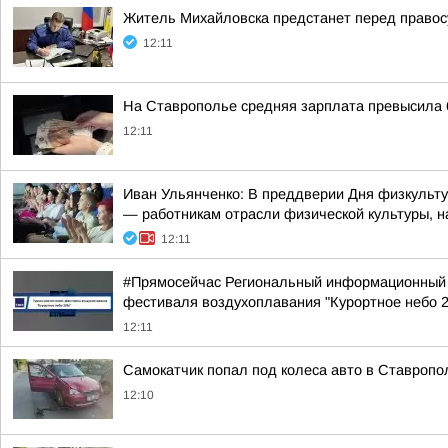
Житель Михайловска предстанет перед право
12:11
На Ставрополье средняя зарплата превысила 
12:11
Иван Ульянченко: В преддверии Дня физкульту
— работникам отрасли физической культуры, на
12:11
#Прямосейчас Региональный информационный ц
фестиваля воздухоплавания "Курортное небо 2
12:11
Самокатчик попал под колеса авто в Ставропо
12:10