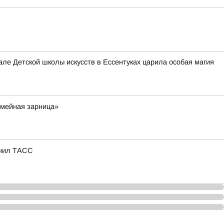
е Детской школы искусств в Ессентуках царила особая магия
емейная зарница»
снил ТАСС