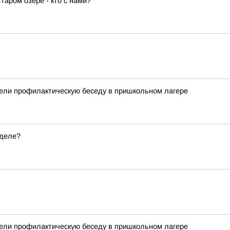
аром озере - кто с нами?
вели профилактическую беседу в пришкольном лагере
еделе?
вели профилактическую беседу в пришкольном лагере