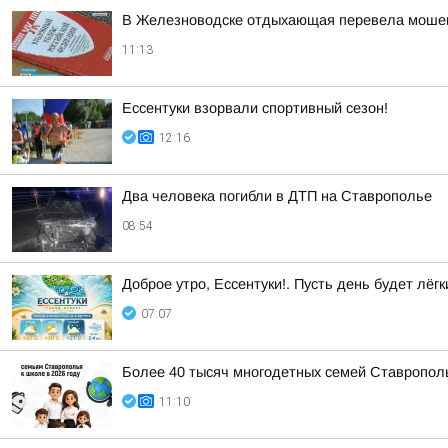
В Железноводске отдыхающая перевела мошен
11:13
Ессентуки взорвали спортивный сезон!
12:16
Два человека погибли в ДТП на Ставрополье
08:54
Доброе утро, Ессентуки!. Пусть день будет лёгк
07:07
Более 40 тысяч многодетных семей Ставрополь
11:10