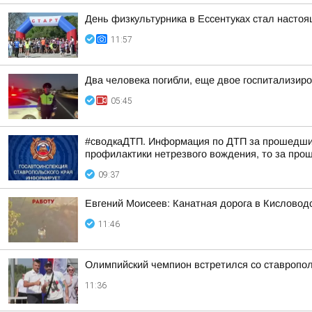
День физкультурника в Ессентуках стал насто
11:57
Два человека погибли, еще двое госпитализир
05:45
#сводкаДТП. Информация по ДТП за прошедшие 
профилактики нетрезвого вождения, то за прош
09:37
Евгений Моисеев: Канатная дорога в Кисловод
11:46
Олимпийский чемпион встретился со ставропо
11:36