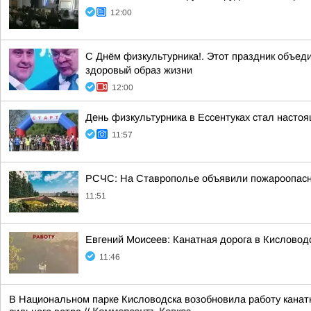
12:00
С Днём физкультурника!. Этот праздник объед
здоровый образ жизни
12:00
День физкультурника в Ессентуках стал насто
11:57
РСЧС: На Ставрополье объявили пожароопасно
11:51
Евгений Моисеев: Канатная дорога в Кисловод
11:46
В Национальном парке Кисловодска возобновила работу канатн