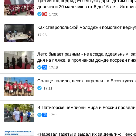
Третий год подряд Ессентуки дарят детям с пр
девочек и 20 мальчиков от 6 до 16 лет. Их прив
17:26
Как ставропольской молодежи помогают вернут
17:26
Лето бывает разным - не всегда идеальным, за
дня на пляже, в проливном дожде посреди пикн
17:18
Солнце палило, песок нагрелся - в Ессентуках 
17:11
В Пятигорске чемпионы мира и России провели 
17:11
«Нарезал газеты и выдал их за деньги»: Пенси