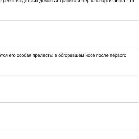
 ребят из детских домов Антрацита и Червонопартизанска - 19
тся его особая прелесть: в обгоревшем носе после первого