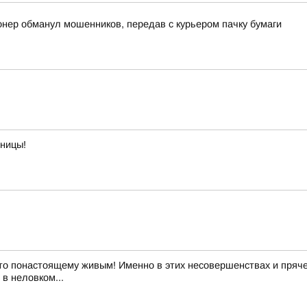
онер обманул мошенников, передав с курьером пачку бумаги
тницы!
то понастоящему живым! Именно в этих несовершенствах и пряче
в неловком...