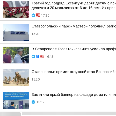
Третий год подряд Ессентуки дарят детям с пр
девочек и 20 мальчиков от 6 до 16 лет. Их прив
17:26
Ставропольский парк «Мастер» пополнил реги
15:32
В Ставрополе Госавтоинспекция усилила профи
16:48
Ставрополье примет окружной этап Всероссийс
15:20
Заметили яркий баннер на фасаде дома или пла
15:12