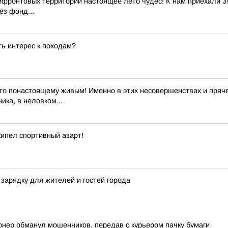
ифронтовых территорий настоящее лето чудес! К нам приехали 39
ёз фонд...
ь интерес к походам?
то понастоящему живым! Именно в этих несовершенствах и пряче
ика, в неловком...
кипел спортивный азарт!
зарядку для жителей и гостей города
онер обманул мошенников, передав с курьером пачку бумаги