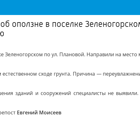
об оползне в поселке Зеленогорском
ю
лке Зеленогорском по ул. Плановой. Направили на мест
м естественном сходе грунта. Причина — переувлажнен
шения зданий и сооружений специалисты не выявили
 репост
Евгений Моисеев