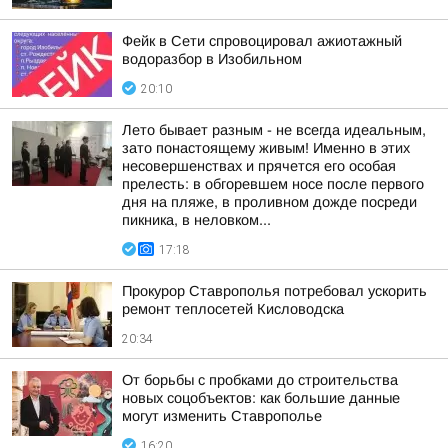
Фейк в Сети спровоцировал ажиотажный
водоразбор в Изобильном
20:10
Лето бывает разным - не всегда идеальным,
зато понастоящему живым! Именно в этих
несовершенствах и прячется его особая
прелесть: в обгоревшем носе после первого
дня на пляже, в проливном дожде посреди
пикника, в неловком...
17:18
Прокурор Ставрополья потребовал ускорить
ремонт теплосетей Кисловодска
20:34
От борьбы с пробками до строительства
новых соцобъектов: как большие данные
могут изменить Ставрополье
16:20