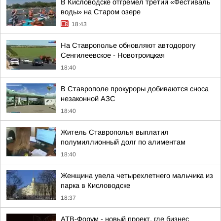
В Кисловодске отгремел третий «Фестиваль
воды» на Старом озере
18:43
На Ставрополье обновляют автодорогу
Сенгилеевское - Новотроицкая
18:40
В Ставрополе прокуроры добиваются сноса
незаконной АЗС
18:40
Житель Ставрополья выплатил
полумиллионный долг по алиментам
18:40
Женщина увела четырехлетнего мальчика из
парка в Кисловодске
18:37
АТВ-Форум - новый проект, где бизнес