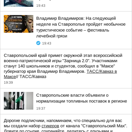
19:43
Владимир Владимиров: На следующей
неделе на Ставрополье пройдет необычное
туристическое событие – фестиваль
лечебной грязи
19:43
Ставропольский край примет окружной этап всероссийской
военно-патриотической игры "Зарница 2.0". Участниками
станут 140 школьников и студентов, сообщил в "Максе"
губернатор края Владимир Владимиров.
ТАСС/Кавказ в
Максе
//
ТАСС/Кавказ
19:39
Ставропольские власти объявили о
нормализации топливных поставок в регионе
19:37
Дорогие подписчики, напоминаем, что специально для вас
мы создали набор
стикеров
от канала "Ставропольский Max".
Ловите по ссылке, сохраняйте, делитесь с друзьями и