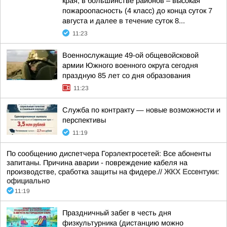
края, в большинстве районов – высокая
пожароопасность (4 класс) до конца суток 7
августа и далее в течение суток 8...
11:23
Военнослужащие 49-ой общевойсковой
армии Южного военного округа сегодня
праздную 85 лет со дня образования
11:23
Служба по контракту — новые возможности и
перспективы
11:19
По сообщению диспетчера Горэлектросетей: Все абоненты
запитаны. Причина аварии - повреждение кабеля на
производстве, сработка защиты на фидере.//
ЖКХ Ессентуки:
официально
11:19
Праздничный забег в честь дня
физкультурника (дистанцию можно