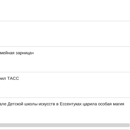
емейная зарница»
снил ТАСС
е Детской школы искусств в Ессентуках царила особая магия