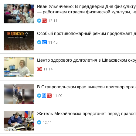
Иван Ульянченко: В преддверии Дня физкульту
— работникам отрасли физической культуры, на
12:11
Особый противопожарный режим продолжает д
11:45
Центр здорового долголетия в Шпаковском окр
11:14
В Ставропольском крае вынесен приговор орга
11:09
Житель Михайловска предстанет перед правос
12:11