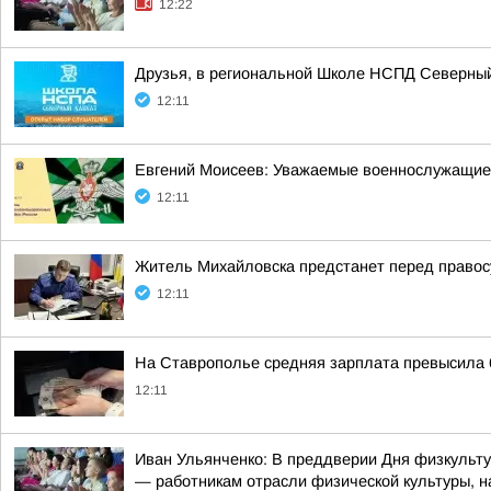
12:22
Друзья, в региональной Школе НСПД Северный
12:11
Евгений Моисеев: Уважаемые военнослужащие
12:11
Житель Михайловска предстанет перед право
12:11
На Ставрополье средняя зарплата превысила 
12:11
Иван Ульянченко: В преддверии Дня физкульту
— работникам отрасли физической культуры, на