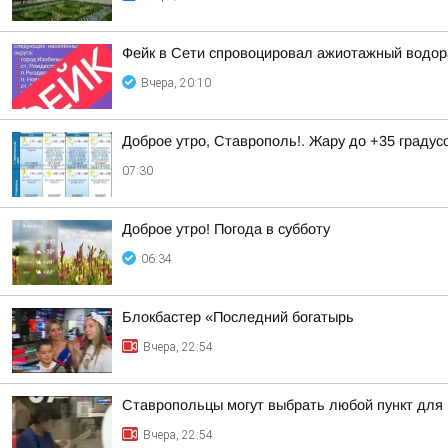
Фейк в Сети спровоцировал ажиотажный водор
Вчера, 20:10
Доброе утро, Ставрополь!. Жару до +35 градус
07:30
Доброе утро! Погода в субботу
06:34
Блокбастер «Последний богатырь
Вчера, 22:54
Ставропольцы могут выбрать любой пункт для
Вчера, 22:54