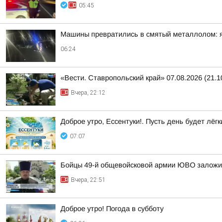
05:45
Машины превратились в смятый металлолом: яр
06:24
«Вести. Ставропольский край» 07.08.2026 (21.1
Вчера, 22:12
Доброе утро, Ессентуки!. Пусть день будет лёгк
07:07
Бойцы 49-й общевойсковой армии ЮВО заложи
Вчера, 22:51
Доброе утро! Погода в субботу