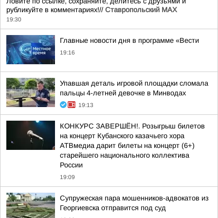
Ловите по ссылке, сохраняйте, делитесь с друзьями и
рубликуйте в комментариях!//
Ставропольский MAX
19:30
Главные новости дня в программе «Вести
19:16
Упавшая деталь игровой площадки сломала
пальцы 4-летней девочке в Минводах
19:13
КОНКУРС ЗАВЕРШЁН!. Розыгрыш билетов
на концерт Кубанского казачьего хора
АТВмедиа дарит билеты на концерт (6+)
старейшего национального коллектива
России
19:09
Супружеская пара мошенников-адвокатов из
Георгиевска отправится под суд