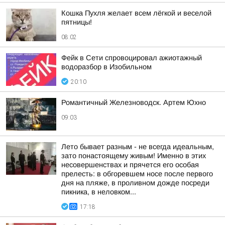
Кошка Пухля желает всем лёгкой и веселой
пятницы!
08:02
Фейк в Сети спровоцировал ажиотажный
водоразбор в Изобильном
20:10
Романтичный Железноводск. Артем Юхно
09:03
Лето бывает разным - не всегда идеальным,
зато понастоящему живым! Именно в этих
несовершенствах и прячется его особая
прелесть: в обгоревшем носе после первого
дня на пляже, в проливном дожде посреди
пикника, в неловком...
17:18