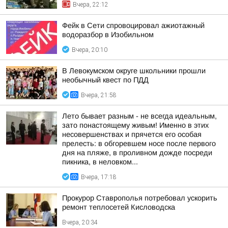
Вчера, 22:12
Фейк в Сети спровоцировал ажиотажный
водоразбор в Изобильном
Вчера, 20:10
В Левокумском округе школьники прошли
необычный квест по ПДД
Вчера, 21:58
Лето бывает разным - не всегда идеальным,
зато понастоящему живым! Именно в этих
несовершенствах и прячется его особая
прелесть: в обгоревшем носе после первого
дня на пляже, в проливном дожде посреди
пикника, в неловком...
Вчера, 17:18
Прокурор Ставрополья потребовал ускорить
ремонт теплосетей Кисловодска
Вчера, 20:34