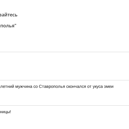
вайтесь
ополья"
3-летний мужчина со Ставрополья скончался от укуса змеи
тницы!