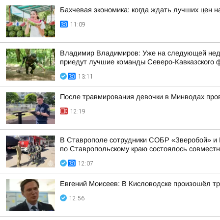
Бахчевая экономика: когда ждать лучших цен н
11:09
Владимир Владимиров: Уже на следующей недел
приедут лучшие команды Северо-Кавказского фе
13:11
После травмирования девочки в Минводах про
12:19
В Ставрополе сотрудники СОБР «Зверобой» и 
по Ставропольскому краю состоялось совместно
12:07
Евгений Моисеев: В Кисловодске произошёл тр
12:56