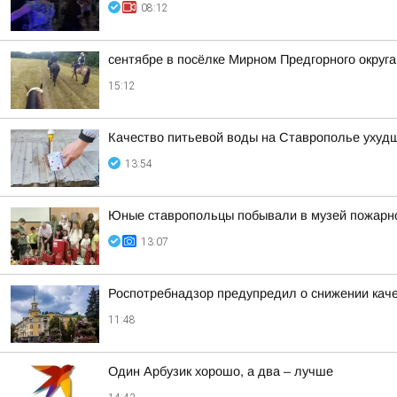
08:12
сентябре в посёлке Мирном Предгорного округ
15:12
Качество питьевой воды на Ставрополье ухудш
13:54
Юные ставропольцы побывали в музей пожарн
13:07
Роспотребнадзор предупредил о снижении кач
11:48
Один Арбузик хорошо, а два – лучше