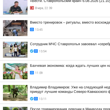
«Вести. Ставропольский край» 6.08.2026 (21.10
Вчера, 22:39
Вместо тренировок – ритуалы, вместо восхожд
13:45
Сотрудник МЧС Ставрополья завоевал «серебр
13:54
Бахчевая экономика: когда ждать лучших цен н
11:09
Владимир Владимиров: Уже на следующей недел
приедут лучшие команды Северо-Кавказского фе
13:11
После травмирования девочки в Минводах про