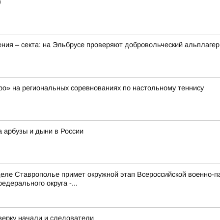
)
ения – секта: на Эльбрусе проверяют добровольческий альплагер
о» на региональных соревнованиях по настольному теннису
а арбузы и дыни в России
е Ставрополье примет окружной этап Всероссийской военно-патр
дерального округа -...
верку начали и следователи