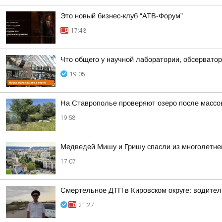
Это новый бизнес-клуб “АТВ-Форум”
17:43
Что общего у научной лаборатории, обсерватор
19:05
На Ставрополье проверяют озеро после массо
19:58
Медведей Мишу и Гришу спасли из многолетнег
17:07
Смертельное ДТП в Кировском округе: водител
21:27