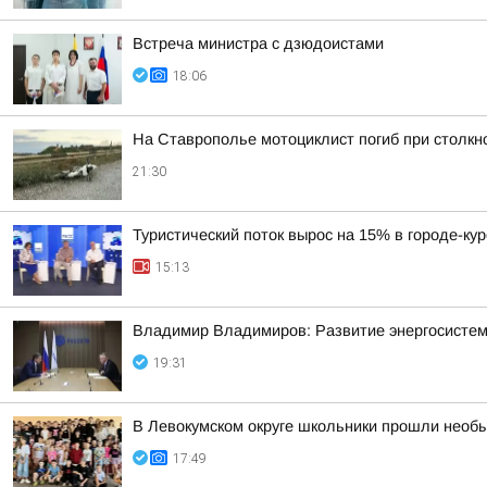
Встреча министра с дзюдоистами
18:06
На Ставрополье мотоциклист погиб при столк
21:30
Туристический поток вырос на 15% в городе-ку
15:13
Владимир Владимиров: Развитие энергосисте
19:31
В Левокумском округе школьники прошли необ
17:49