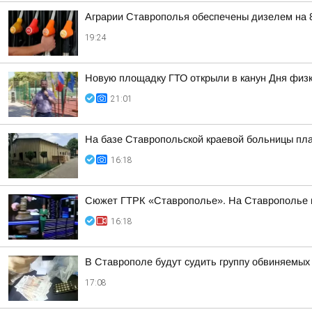
Аграрии Ставрополья обеспечены дизелем на 
19:24
Новую площадку ГТО открыли в канун Дня физк
21:01
На базе Ставропольской краевой больницы пла
16:18
Сюжет ГТРК «Ставрополье». На Ставрополье пр
16:18
В Ставрополе будут судить группу обвиняемых
17:08