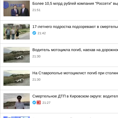
Более 10,5 млрд рублей компания "Россети" вы
21:51
17-летнего подростка подозревают в смертел
21:42
Водитель мотоцикла погиб, наехав на дорожно
21:30
На Ставрополье мотоциклист погиб при столк
21:30
Смертельное ДТП в Кировском округе: водител
21:27