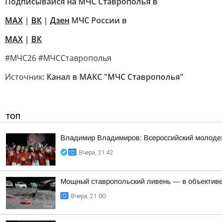
Подписывайся на МЧС Ставрополья в
MAX
|
ВК
|
Дзен
МЧС России в
MAX
|
ВК
#МЧС26 #МЧССтаврополья
Источник:
Канал в МАКС "МЧС Ставрополья"
ТОП
Владимир Владимиров: Всероссийский молодеж
Вчера, 21:42
Мощный ставропольский ливень — в объективе
Вчера, 21:00