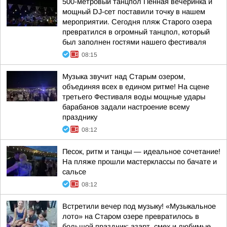
500-метровый танцпол Пенная вечеринка и
мощный DJ-сет поставили точку в нашем
мероприятии. Сегодня пляж Старого озера
превратился в огромный танцпол, который
был заполнен гостями нашего фестиваля
08:15
Музыка звучит над Старым озером,
объединяя всех в едином ритме! На сцене
третьего Фестиваля воды мощные удары
барабанов задали настроение всему
празднику
08:12
Песок, ритм и танцы — идеальное сочетание!
На пляже прошли мастерклассы по бачате и
сальсе
08:12
Встретили вечер под музыку! «Музыкальное
лото» на Старом озере превратилось в
большой праздник: азарт, смех и любимые