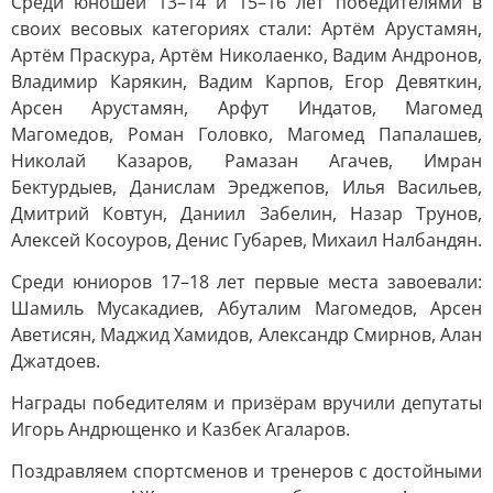
Среди юношей 13–14 и 15–16 лет победителями в
своих весовых категориях стали: Артём Арустамян,
Артём Праскура, Артём Николаенко, Вадим Андронов,
Владимир Карякин, Вадим Карпов, Егор Девяткин,
Арсен Арустамян, Арфут Индатов, Магомед
Магомедов, Роман Головко, Магомед Папалашев,
Николай Казаров, Рамазан Агачев, Имран
Бектурдыев, Данислам Эреджепов, Илья Васильев,
Дмитрий Ковтун, Даниил Забелин, Назар Трунов,
Алексей Косоуров, Денис Губарев, Михаил Налбандян.
Среди юниоров 17–18 лет первые места завоевали:
Шамиль Мусакадиев, Абуталим Магомедов, Арсен
Аветисян, Маджид Хамидов, Александр Смирнов, Алан
Джатдоев.
Награды победителям и призёрам вручили депутаты
Игорь Андрющенко и Казбек Агаларов.
Поздравляем спортсменов и тренеров с достойными