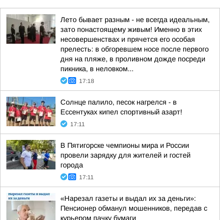
Лето бывает разным - не всегда идеальным,
зато понастоящему живым! Именно в этих
несовершенствах и прячется его особая
прелесть: в обгоревшем носе после первого
дня на пляже, в проливном дожде посреди
пикника, в неловком...
17:18
Солнце палило, песок нагрелся - в
Ессентуках кипел спортивный азарт!
17:11
В Пятигорске чемпионы мира и России
провели зарядку для жителей и гостей
города
17:11
«Нарезал газеты и выдал их за деньги»:
Пенсионер обманул мошенников, передав с
курьером пачку бумаги