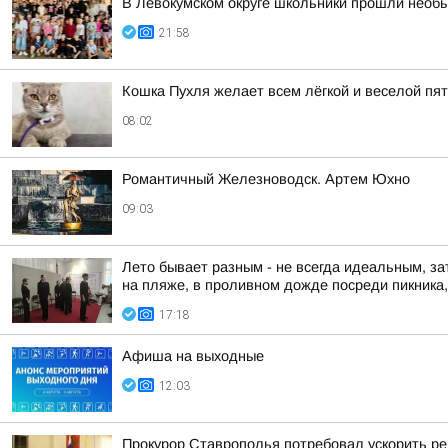
В Левокумском округе школьники прошли необ
21:58
Кошка Пухля желает всем лёгкой и веселой пя
08:02
Романтичный Железноводск. Артем Юхно
09:03
Лето бывает разным - не всегда идеальным, за
на пляже, в проливном дожде посреди пикника, 
17:18
Афиша на выходные
12:03
Прокурор Ставрополья потребовал ускорить р