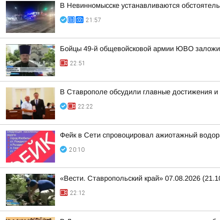
В Невинномысске устанавливаются обстоятель
21:57
Бойцы 49-й общевойсковой армии ЮВО заложи
22:51
В Ставрополе обсудили главные достижения и 
22:22
Фейк в Сети спровоцировал ажиотажный водор
20:10
«Вести. Ставропольский край» 07.08.2026 (21.1
22:12