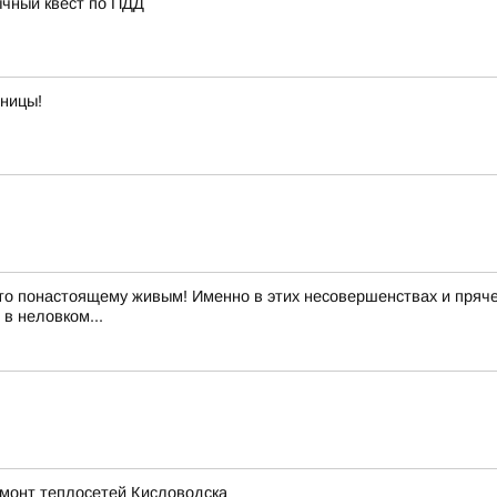
ычный квест по ПДД
тницы!
то понастоящему живым! Именно в этих несовершенствах и пряче
в неловком...
емонт теплосетей Кисловодска