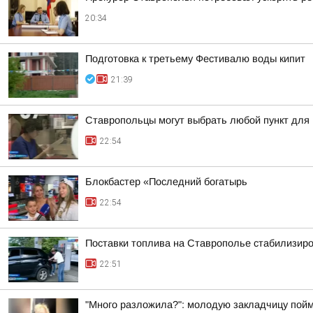
20:34
Подготовка к третьему Фестивалю воды кипит
21:39
Ставропольцы могут выбрать любой пункт для
22:54
Блокбастер «Последний богатырь
22:54
Поставки топлива на Ставрополье стабилизир
22:51
"Много разложила?": молодую закладчицу пойм