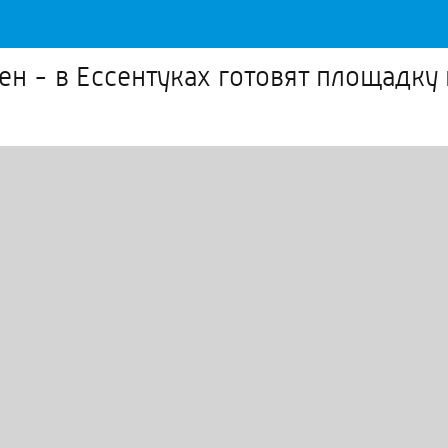
н - в Ессентуках готовят площадку 