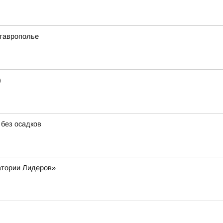
Ставрополье
)
 без осадков
атории Лидеров»