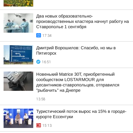
Два новых образовательно-
производственных кластера начнут работу на
Ставрополье 1 сентября
17:34
Дмитрий Ворошилов: Спасибо, но мы в
Пятигорск
16:51
Новенький Matrice 30T, приобретенный
сообществом LOSTARMOUR для
десантников-ставропольцев, отправился
"рыбачить" на Днепре
13:58
Туристический поток вырос на 15% в городе-
курорте Ессентуки
15:13