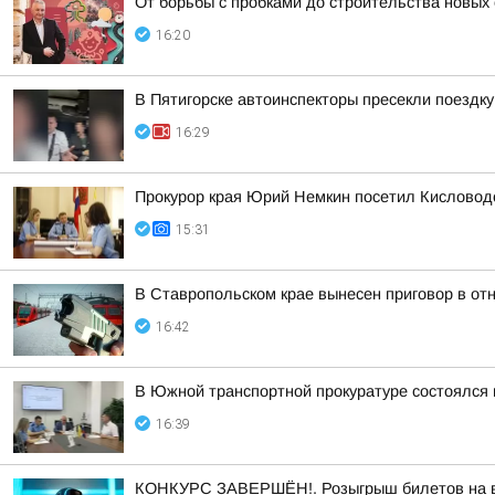
От борьбы с пробками до строительства новых
16:20
В Пятигорске автоинспекторы пресекли поездк
16:29
Прокурор края Юрий Немкин посетил Кисловодс
15:31
В Ставропольском крае вынесен приговор в о
16:42
В Южной транспортной прокуратуре состоялся
16:39
КОНКУРС ЗАВЕРШЁН!. Розыгрыш билетов на выс