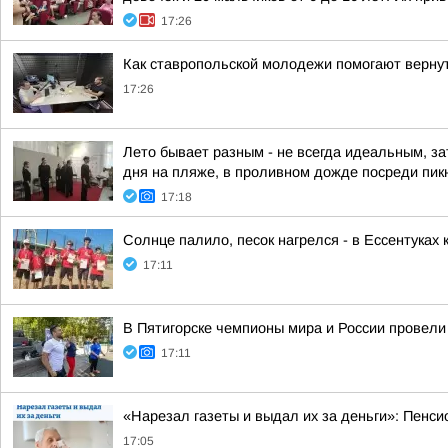
17:26
Как ставропольской молодежи помогают вернут
17:26
Лето бывает разным - не всегда идеальным, за
дня на пляже, в проливном дожде посреди пикн
17:18
Солнце палило, песок нагрелся - в Ессентуках 
17:11
В Пятигорске чемпионы мира и России провели 
17:11
«Нарезал газеты и выдал их за деньги»: Пенси
17:05