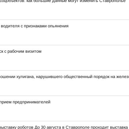
 соцобъектов: как большие данные могут изменить Ставрополье
у водителя с признаками опьянения
к с рабочим визитом
тношении хулигана, нарушившего общественный порядок на желе
 прием предпринимателей
тавку роботов До 30 августа в Ставрополе проходит выставка 