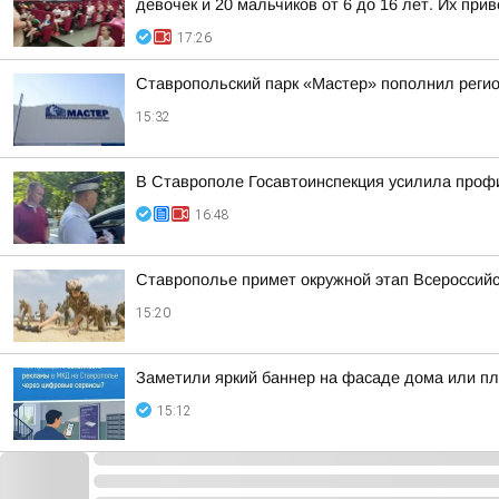
девочек и 20 мальчиков от 6 до 16 лет. Их прив
17:26
Ставропольский парк «Мастер» пополнил реги
15:32
В Ставрополе Госавтоинспекция усилила профи
16:48
Ставрополье примет окружной этап Всероссийс
15:20
Заметили яркий баннер на фасаде дома или пла
15:12