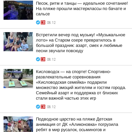
Песок, ритм и танцы — идеальное сочетание!
На пляже прошли мастерклассы по бачате и
сальсе
08:12
Встретили вечер под музыку! «Музыкальное
лото» на Старом озере превратилось в
большой праздник: азарт, смех и любимые
песни звучали повсюду
08:12
Кисловодск — на спорте! Спортивно-
развлекательные соревнования
«Кисловодская семейка» подарили
множество эмоций жителям и гостям города.
Семейный азарт и поддержка от близких
стали важной частью этих игр
08:12
Подводное царство на пляже Детская
анимация от ДК «Аликоновка» погрузила
ребят в мир русалок, осьминогов и