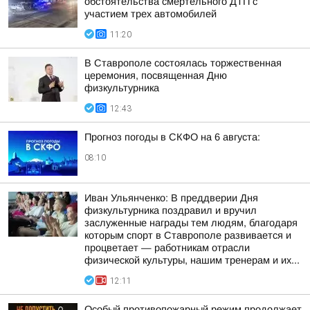
обстоятельства смертельного ДТП с
участием трех автомобилей
11:20
В Ставрополе состоялась торжественная
церемония, посвященная Дню
физкультурника
12:43
Прогноз погоды в СКФО на 6 августа:
08:10
Иван Ульянченко: В преддверии Дня
физкультурника поздравил и вручил
заслуженные награды тем людям, благодаря
которым спорт в Ставрополе развивается и
процветает — работникам отрасли
физической культуры, нашим тренерам и их...
12:11
Особый противопожарный режим продолжает