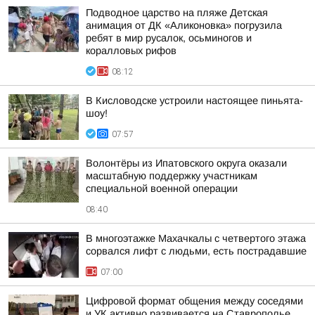
Подводное царство на пляже Детская
анимация от ДК «Аликоновка» погрузила
ребят в мир русалок, осьминогов и
коралловых рифов
08:12
В Кисловодске устроили настоящее пиньята-
шоу!
07:57
Волонтёры из Ипатовского округа оказали
масштабную поддержку участникам
специальной военной операции
08:40
В многоэтажке Махачкалы с четвертого этажа
сорвался лифт с людьми, есть пострадавшие
07:00
Цифровой формат общения между соседями
и УК активно развивается на Ставрополье