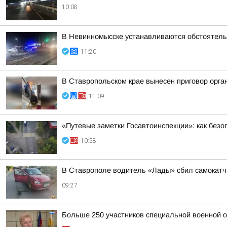
10:08
В Невинномысске устанавливаются обстоятель
11:20
В Ставропольском крае вынесен приговор орга
11:09
«Путевые заметки Госавтоинспекции»: как безо
10:58
В Ставрополе водитель «Лады» сбил самокатч
09:27
Больше 250 участников специальной военной 