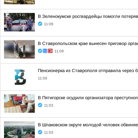
В Зеленокумске росгвардейцы помогли потеря
11:09
В Ставропольском крае вынесен приговор орга
11:09
Пенсионерка из Ставрополя отправила через б
11:09
В Пятигорске осудили организатора преступно
11:03
В Шпаковском округе молодой человек обвиняе
11:03