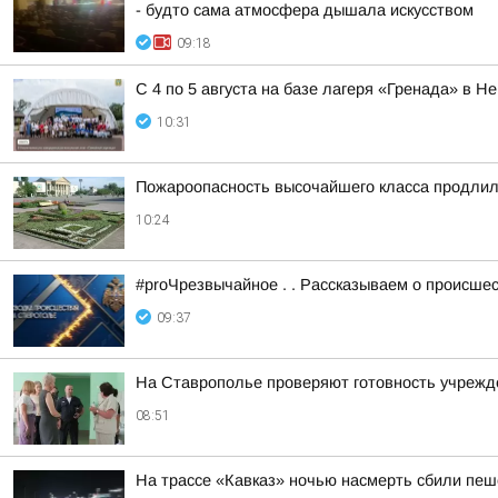
- будто сама атмосфера дышала искусством
09:18
С 4 по 5 августа на базе лагеря «Гренада» в
10:31
Пожароопасность высочайшего класса продлили
10:24
#proЧрезвычайное . . Рассказываем о происше
09:37
На Ставрополье проверяют готовность учрежде
08:51
На трассе «Кавказ» ночью насмерть сбили пе