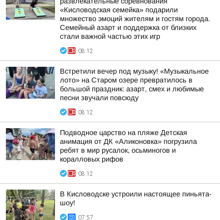
развлекательные соревнования
«Кисловодская семейка» подарили
множество эмоций жителям и гостям города.
Семейный азарт и поддержка от близких
стали важной частью этих игр
08:12
Встретили вечер под музыку! «Музыкальное
лото» на Старом озере превратилось в
большой праздник: азарт, смех и любимые
песни звучали повсюду
08:12
Подводное царство на пляже Детская
анимация от ДК «Аликоновка» погрузила
ребят в мир русалок, осьминогов и
коралловых рифов
08:12
В Кисловодске устроили настоящее пиньята-
шоу!
07:57