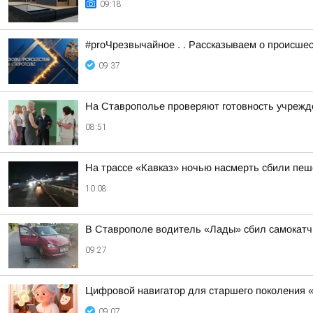
09:18
#proЧрезвычайное . . Рассказываем о происше
09:37
На Ставрополье проверяют готовность учрежде
08:51
На трассе «Кавказ» ночью насмерть сбили пе
10:08
В Ставрополе водитель «Лады» сбил самокатч
09:27
Цифровой навигатор для старшего поколения 
09:07