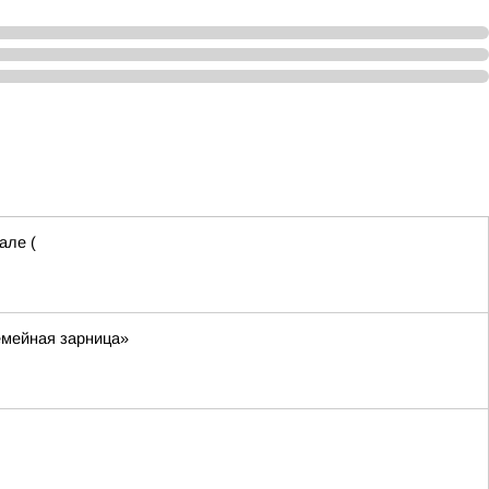
але (
емейная зарница»