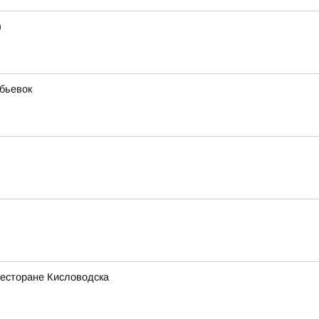
)
бьевок
ресторане Кисловодска