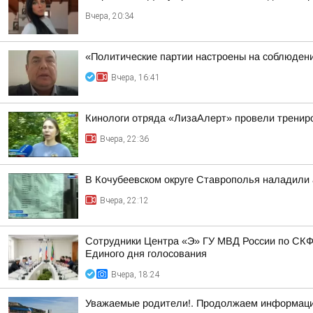
Вчера, 20:34
«Политические партии настроены на соблюдени
Вчера, 16:41
Кинологи отряда «ЛизаАлерт» провели трениро
Вчера, 22:36
В Кочубеевском округе Ставрополья наладили
Вчера, 22:12
Сотрудники Центра «Э» ГУ МВД России по СКФ
Единого дня голосования
Вчера, 18:24
Уважаемые родители!. Продолжаем информаци