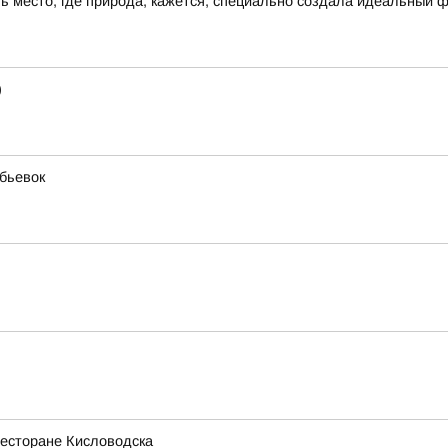
сть место, где природа, кажется, специально создала идеальный 
)
бьевок
ресторане Кисловодска