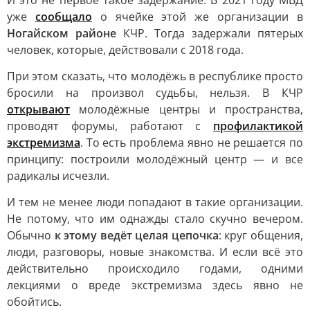
И это не первое такое задержание. В 2021 году МВД
уже
сообщало
о ячейке этой же организации в
Ногайском районе
КЧР. Тогда задержали пятерых
человек, которые, действовали с 2018 года.
При этом сказать, что молодёжь в республике просто
бросили на произвол судьбы, нельзя. В КЧР
открывают
молодёжные центры и пространства,
проводят форумы, работают с
профилактикой
экстремизма
. То есть проблема явно не решается по
принципу: построили молодёжный центр — и все
радикалы исчезли.
И тем не менее люди попадают в такие организации.
Не потому, что им однажды стало скучно вечером.
Обычно
к этому ведёт целая цепочка
: круг общения,
люди, разговоры, новые знакомства. И если всё это
действительно происходило годами, одними
лекциями о вреде экстремизма здесь явно не
обойтись.