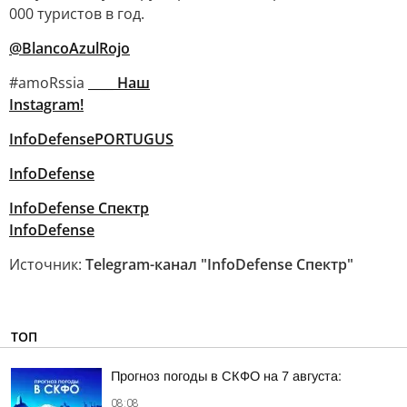
000 туристов в год.
@BlancoAzulRojo
#amoRssia
____ Наш
Instagram!
InfoDefensePORTUGUS
InfoDefense
InfoDefense Спектр
InfoDefense
Источник:
Telegram-канал "InfoDefense Спектр"
ТОП
Прогноз погоды в СКФО на 7 августа:
08:08