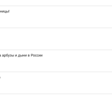
тницы!
а арбузы и дыни в России
)