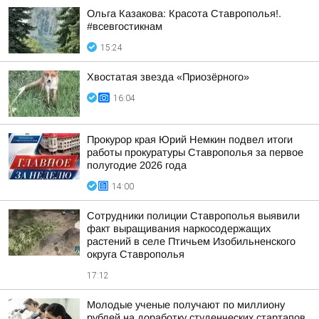
Ольга Казакова: Красота Ставрополья!.
#всевгостикнам
15:24
Хвостатая звезда «Приозёрного»
16:04
Прокурор края Юрий Немкин подвел итоги
работы прокуратуры Ставрополья за первое
полугодие 2026 года
14:00
Сотрудники полиции Ставрополья выявили
факт выращивания наркосодержащих
растений в селе Птичьем Изобильненского
округа Ставрополья
17:12
Молодые ученые получают по миллиону
рублей на доработку студенческих стартапов