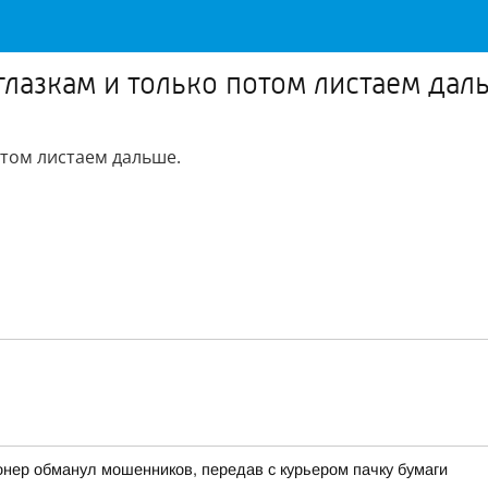
глазкам и только потом листаем дал
отом листаем дальше.
онер обманул мошенников, передав с курьером пачку бумаги