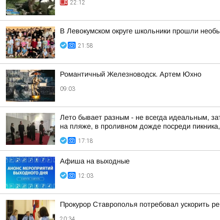
22:12
В Левокумском округе школьники прошли необ
21:58
Романтичный Железноводск. Артем Юхно
09:03
Лето бывает разным - не всегда идеальным, за
на пляже, в проливном дожде посреди пикника, 
17:18
Афиша на выходные
12:03
Прокурор Ставрополья потребовал ускорить р
20:34