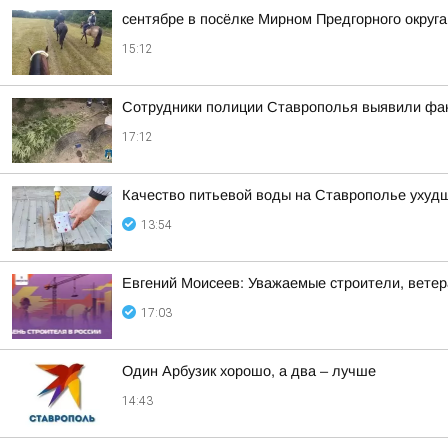
сентябре в посёлке Мирном Предгорного округ
15:12
Сотрудники полиции Ставрополья выявили фак
17:12
Качество питьевой воды на Ставрополье ухудш
13:54
Евгений Моисеев: Уважаемые строители, ветера
17:03
Один Арбузик хорошо, а два – лучше
14:43