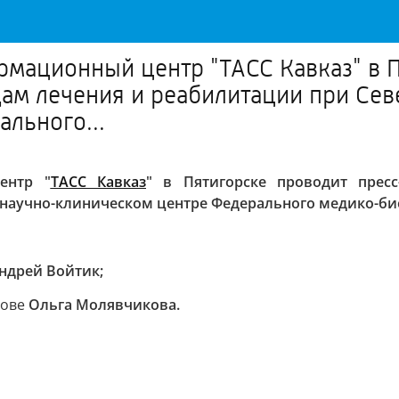
мационный центр "ТАСС Кавказ" в П
ам лечения и реабилитации при Се
льного...
ентр "
ТАСС Кавказ
" в Пятигорске проводит прес
научно-клиническом центре Федерального медико-био
ндрей Войтик;
тове
Ольга Молявчикова.