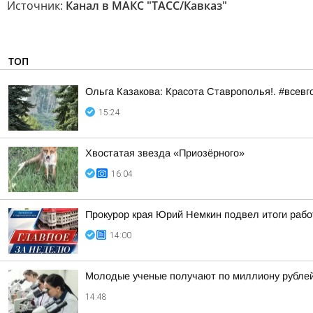
Источник:
Канал в МАКС "ТАСС/Кавказ"
ТОП
Ольга Казакова: Красота Ставрополья!. #всевг
15:24
Хвостатая звезда «Приозёрного»
16:04
Прокурор края Юрий Немкин подвел итоги рабо
14:00
Молодые ученые получают по миллиону рублей 
14:48