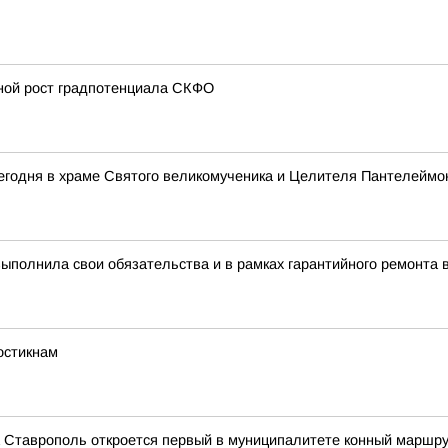
вной рост градпотенциала СКФО
егодня в храме Святого великомученика и Целителя Пантелеймо
полнила свои обязательства и в рамках гарантийного ремонта 
остикнам
а Ставрополь откроется первый в муниципалитете конный маршр