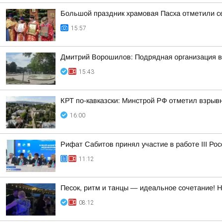
Большой праздник храмовая Пасха отметили с
15:57
Дмитрий Ворошилов: Подрядная организация вы
15:43
КРТ по-кавказски: Минстрой РФ отметил взры
16:00
Рифат Сабитов принял участие в работе III Ро
11:12
Песок, ритм и танцы — идеальное сочетание! 
08:12