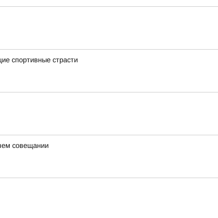
щие спортивные страсти
очем совещании