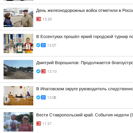
День железнодорожных войск отметили в Росси
13:30
В Ессентуках прошёл яркий городской турнир 
13:07
Дмитрий Ворошилов: Продолжается благоустрой
13:10
В Ипатовском округе руководитель следственн
13:08
Вести Ставропольский край. События недели (9
11:57