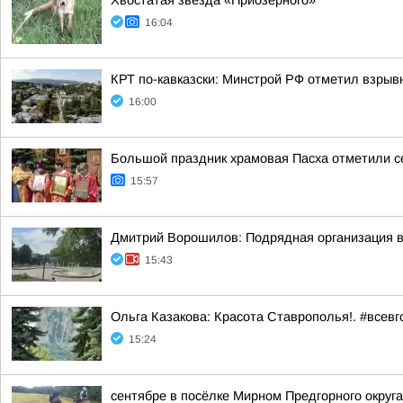
Хвостатая звезда «Приозёрного»
16:04
КРТ по-кавказски: Минстрой РФ отметил взры
16:00
Большой праздник храмовая Пасха отметили с
15:57
Дмитрий Ворошилов: Подрядная организация вы
15:43
Ольга Казакова: Красота Ставрополья!. #всевг
15:24
сентябре в посёлке Мирном Предгорного округ