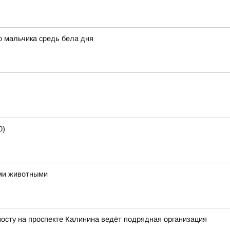
о мальчика средь бела дня
0)
ми животными
осту на проспекте Калинина ведёт подрядная организация