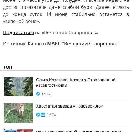
июня, с 6 часов утра до полудня. И все же индекс не
достиг показателя даже слабой бури. Далее, вплоть
до конца суток 14 июня стабильно останется в
«зеленой зоне».
Подписаться
на «Вечерний Ставрополь».
Источник:
Канал в МАКС "Вечерний Ставрополь"
ТОП
Ольга Казакова: Красота Ставрополья!.
#всевгостикнам
15:24
Хвостатая звезда «Приозёрного»
16:04