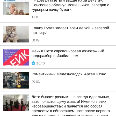
«Нарезал газеты и выдал их за деньги»:
Пенсионер обманул мошенников, передав с
курьером пачку бумаги
17:05
Кошка Пухля желает всем лёгкой и веселой
пятницы!
08:02
Фейк в Сети спровоцировал ажиотажный
водоразбор в Изобильном
20:10
Романтичный Железноводск. Артем Юхно
09:03
Лето бывает разным - не всегда идеальным,
зато понастоящему живым! Именно в этих
несовершенствах и прячется его особая
прелесть: в обгоревшем носе после первого
дня на пляже, в проливном дожде посреди