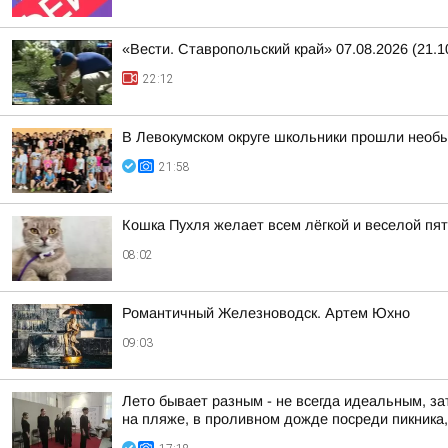
«Вести. Ставропольский край» 07.08.2026 (21.1
22:12
В Левокумском округе школьники прошли необ
21:58
Кошка Пухля желает всем лёгкой и веселой пя
08:02
Романтичный Железноводск. Артем Юхно
09:03
Лето бывает разным - не всегда идеальным, за
на пляже, в проливном дожде посреди пикника, 