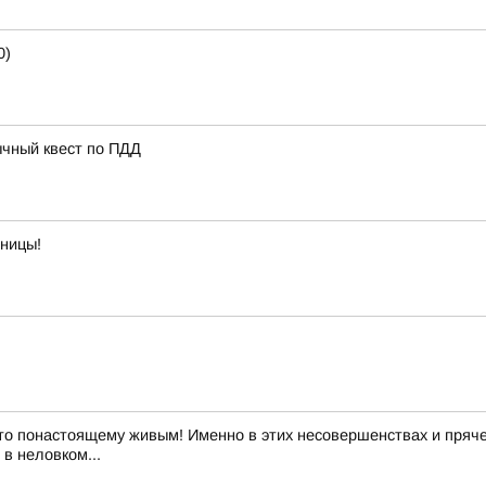
0)
ычный квест по ПДД
тницы!
то понастоящему живым! Именно в этих несовершенствах и пряче
в неловком...