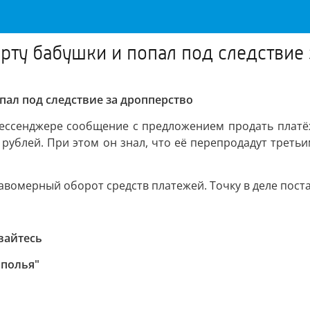
рту бабушки и попал под следствие
пал под следствие за дропперство
мессенджере сообщение с предложением продать платёж
с. рублей. При этом он знал, что её перепродадут трет
авомерный оборот средств платежей. Точку в деле пост
вайтесь
ополья"