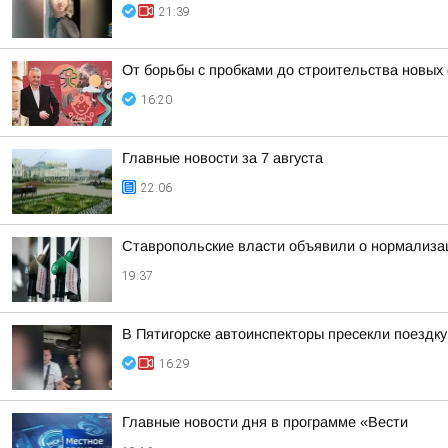
21:39
От борьбы с пробками до строительства новых
16:20
Главные новости за 7 августа
22:06
Ставропольские власти объявили о нормализац
19:37
В Пятигорске автоинспекторы пресекли поездк
16:29
Главные новости дня в программе «Вести