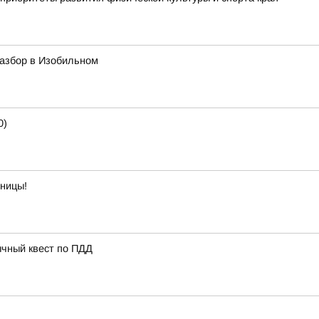
азбор в Изобильном
0)
тницы!
ычный квест по ПДД