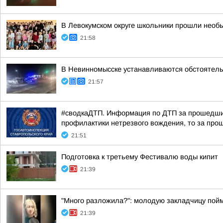
В Левокумском округе школьники прошли необ
21:58
В Невинномысске устанавливаются обстоятель
21:57
#сводкаДТП. Информация по ДТП за прошедшие 
профилактики нетрезвого вождения, то за прош
21:51
Подготовка к третьему Фестивалю воды кипит
21:39
"Много разложила?": молодую закладчицу пойм
21:39