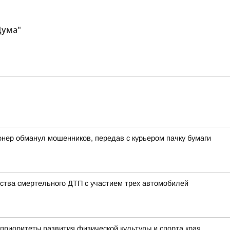
Дума"
онер обманул мошенников, передав с курьером пачку бумаги
ства смертельного ДТП с участием трех автомобилей
приоритеты развития физической культуры и спорта края