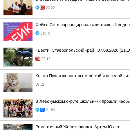
22:22
Фейк в Сети спровоцировал ажиотажный водор
20:10
«Вести. Ставропольский край» 07.08.2026 (21.1
22:12
Кошка Пухля желает всем лёгкой и веселой пя
08:02
В Левокумском округе школьники прошли необ
21:58
Романтичный Железноводск. Артем Юхно