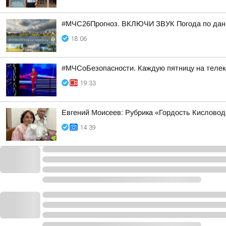
#МЧС26Прогноз. ВКЛЮЧИ ЗВУК Погода по данн
18:06
#МЧСоБезопасности. Каждую пятницу на телека
19:33
Евгений Моисеев: Рубрика «Гордость Кисловод
14:39