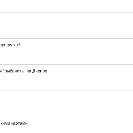
маршрутах!
 "рыбачить" на Днепре
скими картами