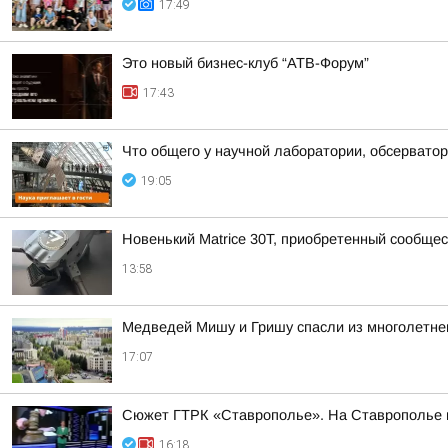
17:49
Это новый бизнес-клуб “АТВ-Форум”
17:43
Что общего у научной лаборатории, обсерватор
19:05
Новенький Matrice 30T, приобретенный сообщ
13:58
Медведей Мишу и Гришу спасли из многолетнег
17:07
Сюжет ГТРК «Ставрополье». На Ставрополье пр
16:18